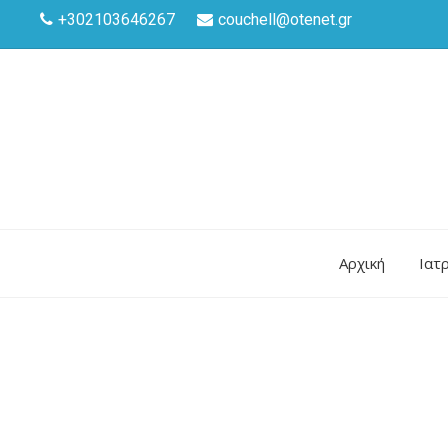
+302103646267
couchell@otenet.gr
Aρχική
Ιατ